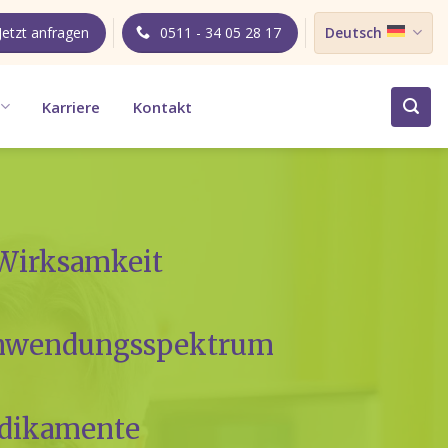
Jetzt anfragen
0511 - 34 05 28 17
Deutsch
Karriere
Kontakt
Wirk­sam­keit
Anwen­dungs­spek­trum
i­ka­men­te