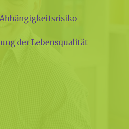
bhän­gig­keits­ri­si­ko
­rung der Lebens­qua­li­tät