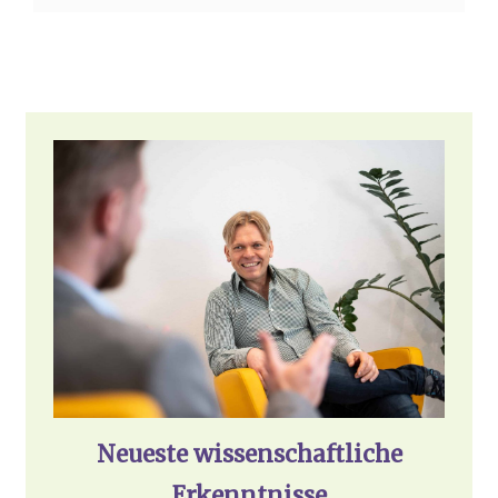
Neu­es­te wis­sen­schaft­li­che
Erkennt­nis­se