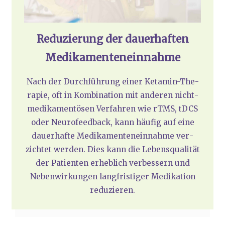
Redu­zie­rung der dau­er­haf­ten
Medi­ka­men­ten­ein­nah­me
Nach der Durch­füh­rung einer Ket­amin-The­
ra­pie, oft in Kom­bi­na­ti­on mit ande­ren nicht­
me­di­ka­men­tö­sen Ver­fah­ren wie rTMS, tDCS
oder Neu­rofeed­back, kann häu­fig auf eine
dau­er­haf­te Medi­ka­men­ten­ein­nah­me ver­
zich­tet wer­den. Dies kann die Lebens­qua­li­tät
der Pati­en­ten erheb­lich ver­bes­sern und
Neben­wir­kun­gen lang­fris­ti­ger Medi­ka­ti­on
redu­zie­ren.