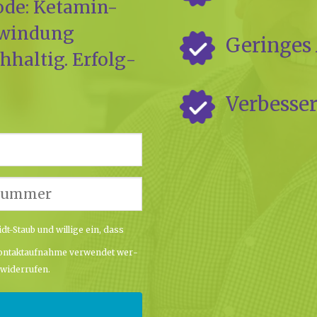
­de: Ket­amin-
r­win­dung
Gerin­ges A
­hal­tig. Erfolg­
Ver­bes­se
dt-Staub und wil­li­ge ein, dass
n­takt­auf­nah­me ver­wen­det wer­
 wider­ru­fen.