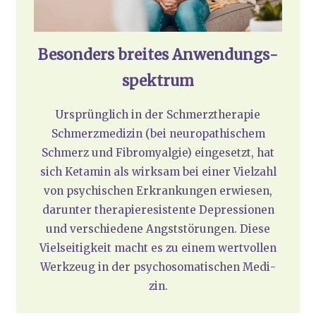
Beson­ders brei­tes Anwen­dungs­
spek­trum
Ursprüng­lich in der Schmerz­the­ra­pie
Schmerz­me­di­zin (bei neu­ro­pa­thi­schem
Schmerz und Fibro­my­al­gie) ein­ge­setzt, hat
sich Ket­amin als wirk­sam bei einer Viel­zahl
von psy­chi­schen Erkran­kun­gen erwie­sen,
dar­un­ter the­ra­pie­re­sis­ten­te Depres­sio­nen
und ver­schie­de­ne Angst­stö­run­gen. Die­se
Viel­sei­tig­keit macht es zu einem wert­vol­len
Werk­zeug in der psy­cho­so­ma­ti­schen Medi­
zin.