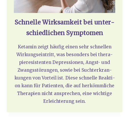
Schnel­le Wirk­sam­keit bei unter­
schied­li­chen Sym­pto­men
Ket­amin zeigt häu­fig einen sehr schnel­len
Wir­kungs­ein­tritt, was beson­ders bei the­ra­
pie­re­sis­ten­ten Depres­sio­nen, Angst- und
Zwangs­stö­run­gen, sowie bei Sucht­er­kran­
kun­gen von Vor­teil ist. Die­se schnel­le Reak­ti­
on kann für Pati­en­ten, die auf her­kömm­li­che
The­ra­pien nicht anspre­chen, eine wich­ti­ge
Erleich­te­rung sein.