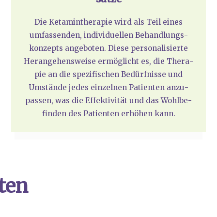
Die Ket­amin­the­ra­pie wird als Teil eines
umfas­sen­den, indi­vi­du­el­len Behand­lungs­
kon­zepts ange­bo­ten. Die­se per­so­na­li­sier­te
Her­an­ge­hens­wei­se ermög­licht es, die The­ra­
pie an die spe­zi­fi­schen Bedürf­nis­se und
Umstän­de jedes ein­zel­nen Pati­en­ten anzu­
pas­sen, was die Effek­ti­vi­tät und das Wohl­be­
fin­den des Pati­en­ten erhö­hen kann.
ten