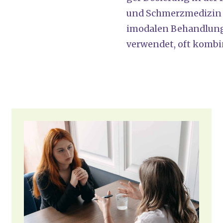
und Schmerz­me­di­zin t
i­mo­da­len Behand­lung
ver­wen­det, oft kom­b