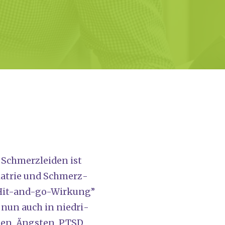
Schmerz­lei­den ist
­ia­trie und Schmerz­
s “Hit-and-go-Wir­kung”
d nun auch in nied­ri­
n­gen, Ängs­ten, PTSD