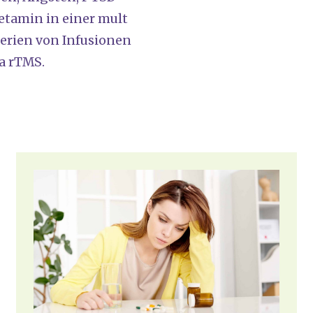
Ket­amin in einer mul­t
eri­en von Infu­sio­nen
wa rTMS.