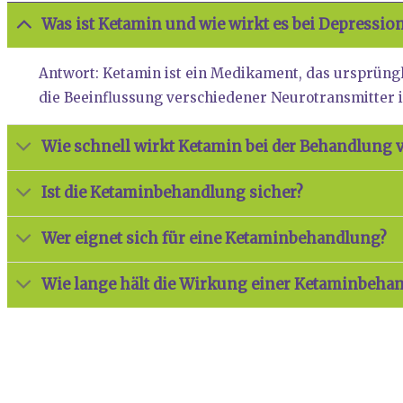
Was ist Ket­amin und wie wirkt es bei Depres­si
Ant­wort: Ket­amin ist ein Medi­ka­ment, das ursprüng
die Beein­flus­sung ver­schie­de­ner Neu­ro­trans­mit­t
Wie schnell wirkt Ket­amin bei der Behand­lung 
Ist die Ket­amin­be­hand­lung sicher?
Wer eig­net sich für eine Ket­amin­be­hand­lung?
Wie lan­ge hält die Wir­kung einer Ket­amin­be­ha