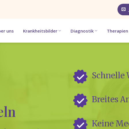
er uns
Krankheitsbilder
Diagnostik
Therapien
Schnel­le 
Brei­tes 
eln
Kei­ne Med