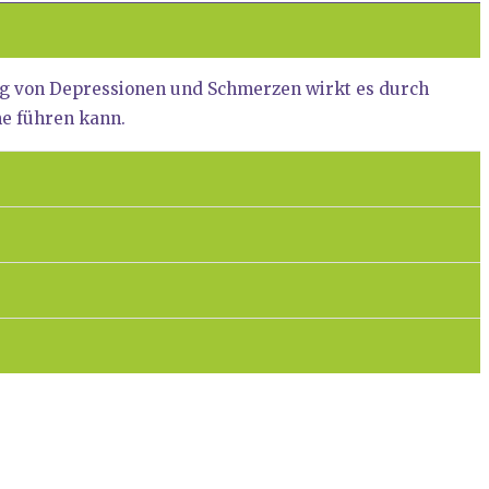
lung von Depres­sio­nen und Schmer­zen wirkt es durch
me füh­ren kann.