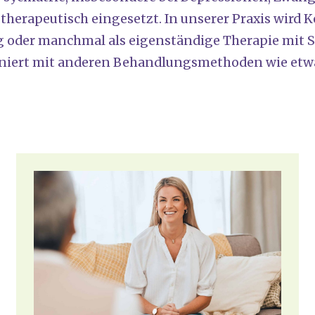
he­ra­peu­tisch ein­ge­setzt. In unse­rer Pra­xis wird 
 oder manch­mal als eigen­stän­di­ge The­ra­pie mit S
i­niert mit ande­ren Behand­lungs­me­tho­den wie et