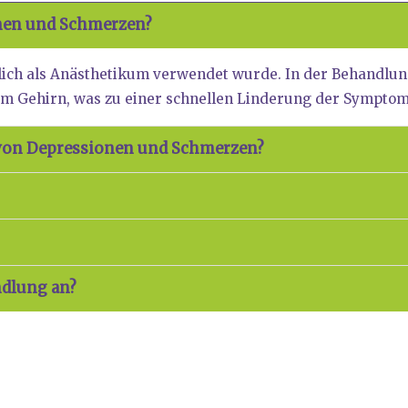
o­nen und Schmer­zen?
­lich als Anäs­the­ti­kum ver­wen­det wur­de. In der Behand­
er im Gehirn, was zu einer schnel­len Lin­de­rung der Sym­pto­
von Depres­sio­nen und Schmer­zen?
nd­lung an?