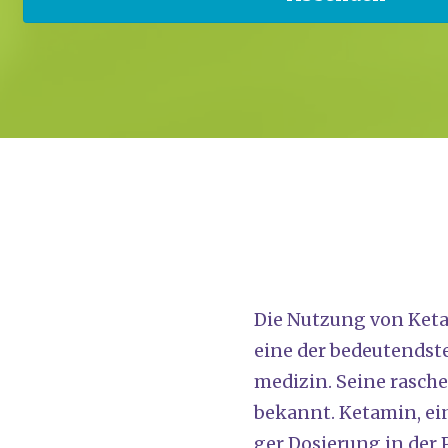
Die Nut­zung von Ket­a
eine der bedeu­tends­te
me­di­zin. Sei­ne rasch
bekannt. Ket­amin, ein 
ger Dosie­rung in der P