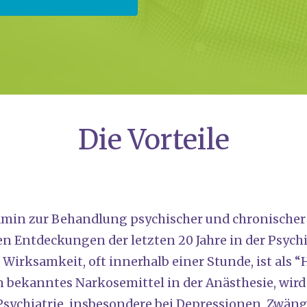
Die Vor­tei­le
min zur Behand­lung psy­chi­scher und chro­ni­scher 
n Ent­de­ckun­gen der letz­ten 20 Jah­re in der Psych
e Wirk­sam­keit, oft inner­halb einer Stun­de, ist al
bekann­tes Nar­ko­se­mit­tel in der Anäs­the­sie, wir
sych­ia­trie, ins­be­son­de­re bei Depres­sio­nen, Zwä