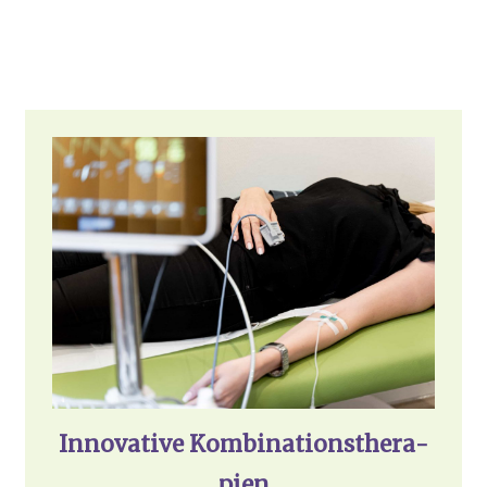
Inno­va­ti­ve Kom­bi­na­ti­ons­the­ra­
pien