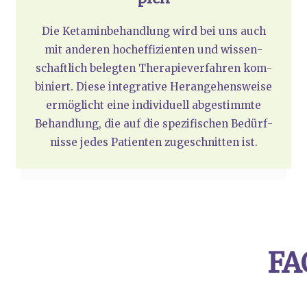
Die Ket­amin­be­hand­lung wird bei uns auch
mit ande­ren hoch­ef­fi­zi­en­ten und wis­sen­
schaft­lich beleg­ten The­ra­pie­ver­fah­ren kom­
bi­niert. Die­se inte­gra­ti­ve Her­an­ge­hens­wei­se
ermög­licht eine indi­vi­du­ell abge­stimm­te
Behand­lung, die auf die spe­zi­fi­schen Bedürf­
nis­se jedes Pati­en­ten zuge­schnit­ten ist.
FA