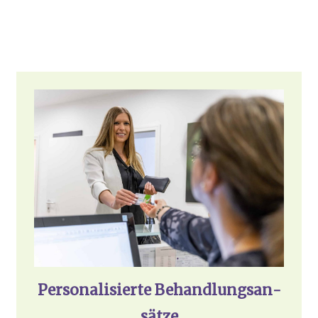
Per­so­na­li­sier­te Behand­lungs­an­
sät­ze