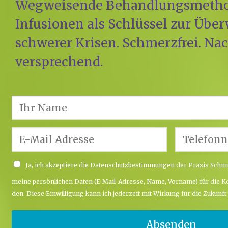
Weg­wei­sen­de Behand­lungs­me­tho
Infu­sio­nen als Schlüs­sel zur Übe
schwe­rer Kri­sen. Schmerz­frei. Nach
ver­spre­chend.
Ja, ich akzep­tie­re die Daten­schutz­be­stim­mun­gen der Pra­xis Schmi
mei­ne persönlichen Daten (E‑Mail-Adres­se, Name, Vor­na­me) für die Ko
den. Die­se Ein­wil­li­gung kann ich jeder­zeit mit Wir­kung für die Zukunft