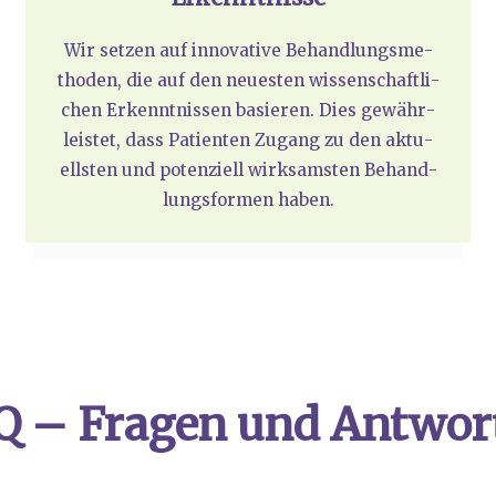
Wir set­zen auf inno­va­ti­ve Behand­lungs­me­
tho­den, die auf den neu­es­ten wis­sen­schaft­li­
chen Erkennt­nis­sen basie­ren. Dies gewähr­
leis­tet, dass Pati­en­ten Zugang zu den aktu­
ells­ten und poten­zi­ell wirk­sams­ten Behand­
lungs­for­men haben.
Q – Fra­gen und Ant­wor­